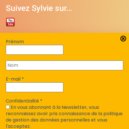
Suivez Sylvie sur…
Contacter Sylvie Bergeron
Prénom
06 84 07 18 10
sylviebergeron24@gmail.com
51bis rue du Claud Fardeix
E-mail
*
F-24750 Trélissac
Confidentialité
*
Site de Moïse Bergeron
En vous abonnant à la Newsletter, vous
reconnaissez avoir pris connaissance de la politique
de gestion des données personnelles et vous
https://therapies-breves-24.fr/
l'acceptez.