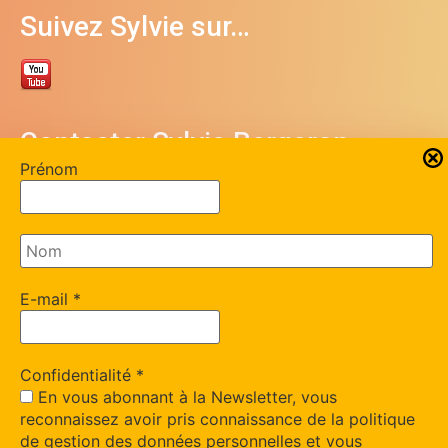
Suivez Sylvie sur…
Contacter Sylvie Bergeron
Prénom
06 84 07 18 10
sylviebergeron24@gmail.com
51bis rue du Claud Fardeix
E-mail
*
F-24750 Trélissac
Site de Moïse Bergeron
Confidentialité
*
En vous abonnant à la Newsletter, vous
https://therapies-breves-24.fr/
reconnaissez avoir pris connaissance de la politique
de gestion des données personnelles et vous