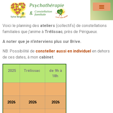
Voici le planning des
ateliers
(collectifs) de constellations
familiales que j’anime à
Trélissac
, près de Périgueux.
A noter que je n’interviens plus sur Brive.
NB: Possibilité de
consteller aussi en individuel
en dehors
de ces dates, à mon
cabinet
.
2025
Trélissac
de 9h à
18h
2026
2026
2026