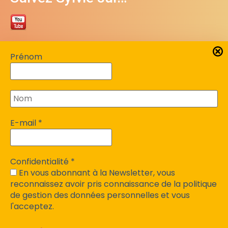
Contacter Sylvie Bergeron
Prénom
06 84 07 18 10
sylviebergeron24@gmail.com
51bis rue du Claud Fardeix
E-mail
*
F-24750 Trélissac
Confidentialité
*
Site de Moïse Bergeron
En vous abonnant à la Newsletter, vous
reconnaissez avoir pris connaissance de la politique
de gestion des données personnelles et vous
https://therapies-breves-24.fr/
l'acceptez.