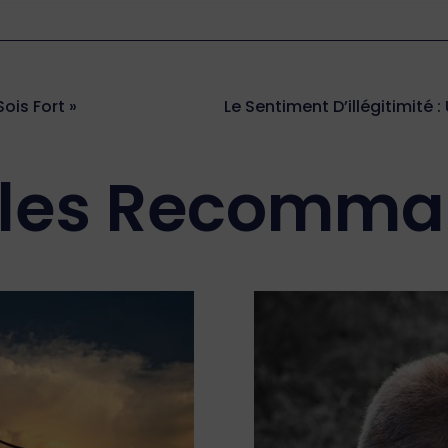
ois Fort »
cles Recomm