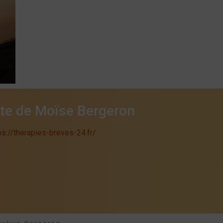
ite de Moïse Bergeron
ps://therapies-breves-24.fr/