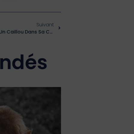
Suivant
Le Sentiment D’illégitimité : Un Caillou Dans Sa Chaussure!
andés