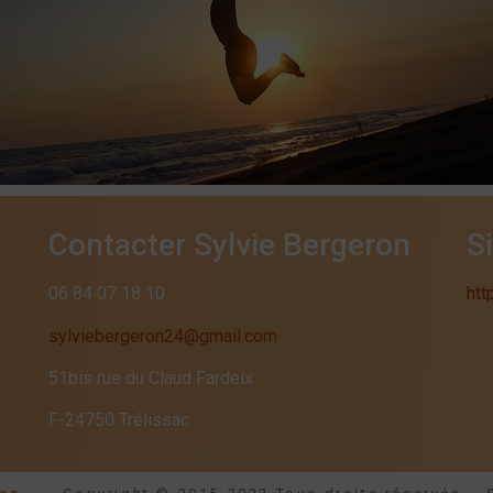
Contacter Sylvie Bergeron
S
06 84 07 18 10
htt
sylviebergeron24@gmail.com
51bis rue du Claud Fardeix
F-24750 Trélissac