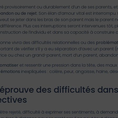
ré provisoirement ou durablement d’un de ses parents, e
bandon ou de rejet
. Son élan d’amour vital est interrompu.
 veut se jeter dans les bras de son parent mais le parent ne
fférence. Plus ces interruptions seront intervenues tôt, pl
ruction de l’individu et dans sa capacité à construire de
nne vivra des difficultés relationnelles ou des
problémat
portant de vérifier s’il y a eu séparation d’avec un parent
ice ou chez un grand-parent, mort d’un parent, abandon,
omatiser
et ressentir une pression dans la tête, des mau
s
émotions
inexpliquées : colère, peur, angoisse, haine, dé
éprouve des difficultés dan
ectives
être rejeté, difficulté à exprimer ses sentiments, à demand