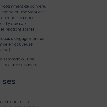
t notamment de sa mère, il
 L’image qui me vient est
 le reçoit pas, par
us il y aura de
s relations saines.
iques d’engagement ou
 (mise en couveuse,
 etc).
x d’estomac ou une
sespoir, impuissance,
s ses
er, à montrer sa