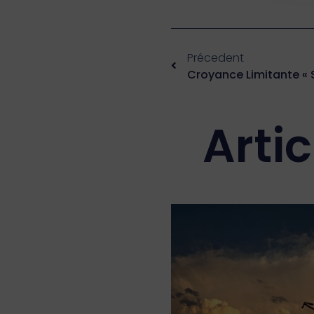
Précedent
Croyance Limitante « S
Arti