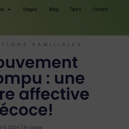
on
Stages
Blog
Tarifs
Contact
TIONS FAMILIALES
ouvement
rompu : une
re affective
écoce!
il 6, 2024
By
Sylvie