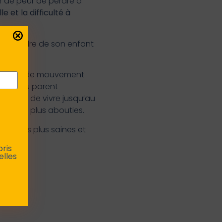
er de peur de perdre à
 et la difficulté à
à attendre de son enfant
Le rituel de mouvement
entant du parent
 enfant de vivre jusqu’au
elations plus abouties.
lations plus saines et
pris
elles