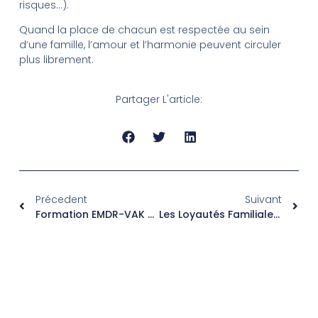
risques…).
Quand la place de chacun est respectée au sein
d’une famille, l’amour et l’harmonie peuvent circuler
plus librement.
Partager L'article:
Précedent
Suivant
Formation EMDR-VAK Animée Par Moïse Bergeron
Les Loyautés Familiales Influent Sur Notre Destin