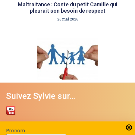
Maltraitance : Conte du petit Camille qui
pleurait son besoin de respect
26 mai 2026
Suivez Sylvie sur…
Contacter Sylvie Bergeron
Prénom