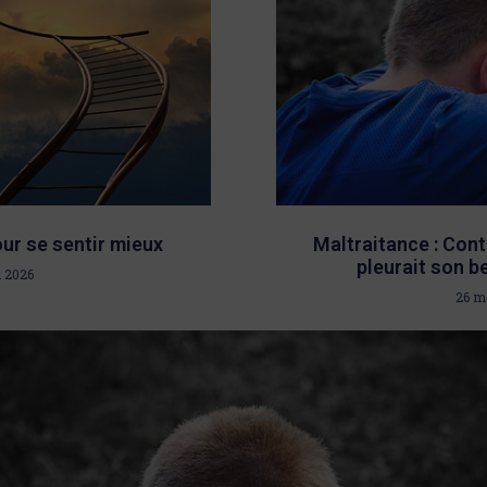
ur se sentir mieux
Maltraitance : Cont
pleurait son b
 2026
26 m