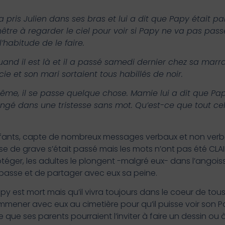
ris Julien dans ses bras et lui a dit que Papy était part
tre à regarder le ciel pour voir si Papy ne va pas passer
’habitude de le faire.
and il est là et il a passé samedi dernier chez sa marr
 et son mari sortaient tous habillés de noir.
même, il se passe quelque chose. Mamie lui a dit que Papy
plongé dans une tristesse sans mot. Qu’est-ce que tout ce
nfants, capte de nombreux messages verbaux et non verba
 de grave s’était passé mais les mots n’ont pas été CLA
otéger, les adultes le plongent -malgré eux- dans l’angois
passe et de partager avec eux sa peine.
e Papy est mort mais qu’il vivra toujours dans le coeur de to
’emmener avec eux au cimetière pour qu’il puisse voir son Pa
 que ses parents pourraient l’inviter à faire un dessin ou à 