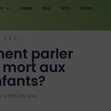
on
Stages
Blog
Tarifs
Contact
DEUIL
nt parler
a mort aux
fants?
let 4, 2025
By
Sylvie