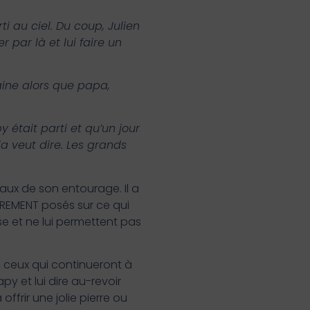
i au ciel. Du coup, Julien
 par là et lui faire un
aine alors que papa,
 était parti et qu’un jour
la veut dire. Les grands
ux de son entourage. Il a
IREMENT posés sur ce qui
se et ne lui permettent pas
us ceux qui continueront à
py et lui dire au-revoir
offrir une jolie pierre ou