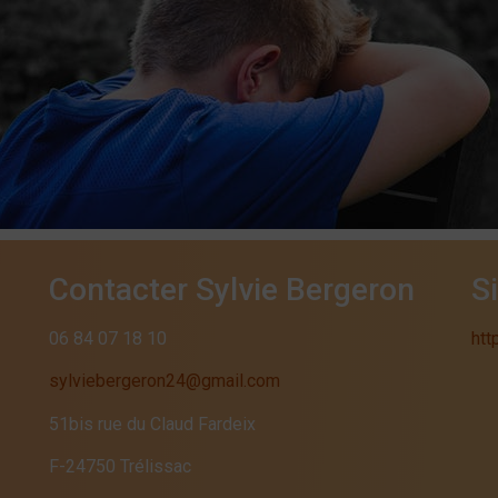
Contacter Sylvie Bergeron
S
06 84 07 18 10
htt
sylviebergeron24@gmail.com
51bis rue du Claud Fardeix
F-24750 Trélissac