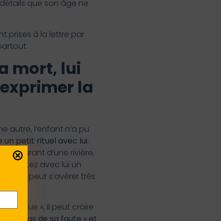
s détails que son âge ne
nt prises à la lettre par
partout.
a mort, lui
 exprimer la
ne autre, l’enfant n’a pu
e un petit rituel avec lui.
 le courant d’une rivière,
e. Inventez avec lui un
 peine… peut s’avérer très
 magique », il peut croire
 n’est pas de sa faute » et