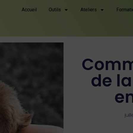
Accueil
Outils
Ateliers
Formati
Comme
de l
en
juil