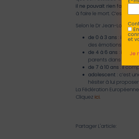
E-m
il ne pouvait rien faire p
à faire le mort. C’est sa f
Conf
Selon le Dr Jean-Louis Crou
En
conn
de 0 à 3 ans
: il n’a 
et v
des émotions de l’ent
de 4 à 6 ans
: il a c
parents dans la pein
de 7 à 10 ans
: il com
adolescent
: c’est un
hésiter à lui propo
La Fédération Européenne v
Cliquez
ici.
Partager L'article: