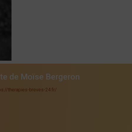
ite de Moïse Bergeron
ps://therapies-breves-24.fr/