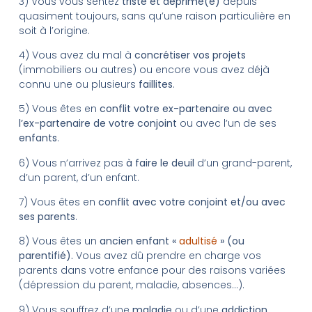
3) Vous vous sentez
triste et déprimé(e)
depuis
quasiment toujours, sans qu’une raison particulière en
soit à l’origine.
4) Vous avez du mal à
concrétiser vos projets
(immobiliers ou autres) ou encore vous avez déjà
connu une ou plusieurs
faillites
.
5) Vous êtes en
conflit votre ex-partenaire ou avec
l’ex-partenaire
de votre conjoint
ou avec l’un de ses
enfants
.
6) Vous n’arrivez pas
à faire le deuil
d’un grand-parent,
d’un parent, d’un enfant.
7) Vous êtes en
conflit avec votre conjoint et/ou avec
ses parents
.
8) Vous êtes un
ancien enfant «
adultisé
» (ou
parentifié).
Vous avez dû prendre en charge vos
parents dans votre enfance pour des raisons variées
(dépression du parent, maladie, absences…).
9) Vous souffrez d’une
maladie
ou d’une
addiction