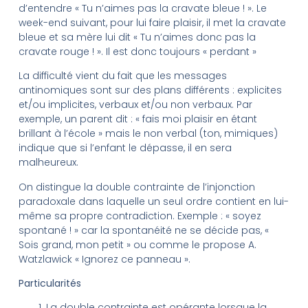
d’entendre « Tu n’aimes pas la cravate bleue ! ». Le
week-end suivant, pour lui faire plaisir, il met la cravate
bleue et sa mère lui dit « Tu n’aimes donc pas la
cravate rouge ! ». Il est donc toujours « perdant »
La difficulté vient du fait que les messages
antinomiques sont sur des plans différents : explicites
et/ou implicites, verbaux et/ou non verbaux. Par
exemple, un parent dit : « fais moi plaisir en étant
brillant à l’école » mais le non verbal (ton, mimiques)
indique que si l’enfant le dépasse, il en sera
malheureux.
On distingue la double contrainte de l’injonction
paradoxale dans laquelle un seul ordre contient en lui-
même sa propre contradiction. Exemple : « soyez
spontané ! » car la spontanéité ne se décide pas, «
Sois grand, mon petit » ou comme le propose A.
Watzlawick « Ignorez ce panneau ».
Particularités
La double contrainte est opérante lorsque la