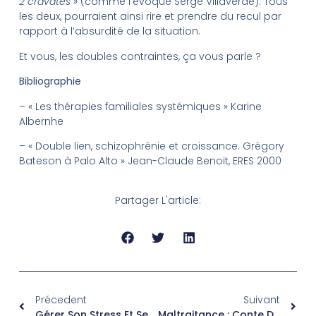
2 cravates »
(comme l’évoque Serge Villaverde). Tous
les deux, pourraient ainsi rire et prendre du recul par
rapport à l’absurdité de la situation.
Et vous, les doubles contraintes, ça vous parle ?
Bibliographie
– « Les thérapies familiales systémiques » Karine
Albernhe
– « Double lien, schizophrénie et croissance. Grégory
Bateson à Palo Alto » Jean-Claude Benoit, ERES 2000
Partager L'article:
Précedent
Suivant
Gérer Son Stress Et Ses Émotions
Maltraitance : Conte Du Petit Camille Qui Pleurait Son Besoin De Respect