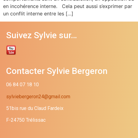
en incohérence interne. Cela peut aussi s’exprimer par
un conflit interne entre les […]
Suivez Sylvie sur…
Contacter Sylvie Bergeron
06 84 07 18 10
sylviebergeron24@gmail.com
51bis rue du Claud Fardeix
F-24750 Trélissac