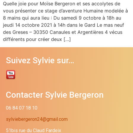
Quelle joie pour Moïse Bergeron et ses accolytes de
vous présenter ce stage d’aventure Humaine modelée à
8 mains qui aura lieu : Du samedi 9 octobre à 18h au
jeudi 14 octobre 2021 à 14h dans le Gard Le mas neuf
des Greses – 30350 Canaules et Argentières 4 vécus
différents pour créer deux […]
Suivez Sylvie sur…
Contacter Sylvie Bergeron
06 84 07 18 10
sylviebergeron24@gmail.com
51bis rue du Claud Fardeix