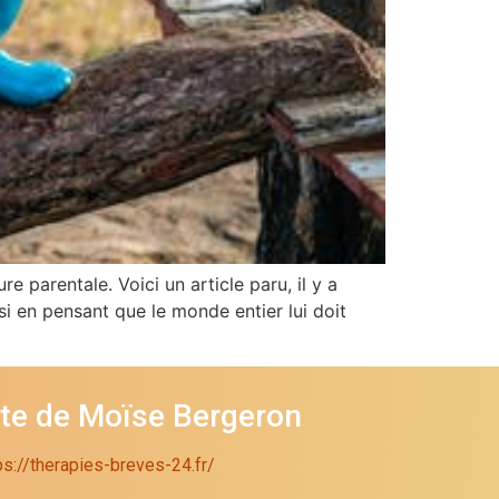
re parentale. Voici un article paru, il y a
si en pensant que le monde entier lui doit
ite de Moïse Bergeron
ps://therapies-breves-24.fr/