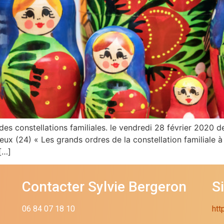
des constellations familiales. le vendredi 28 février 2020
x (24) « Les grands ordres de la constellation familiale à l
[…]
Contacter Sylvie Bergeron
S
06 84 07 18 10
htt