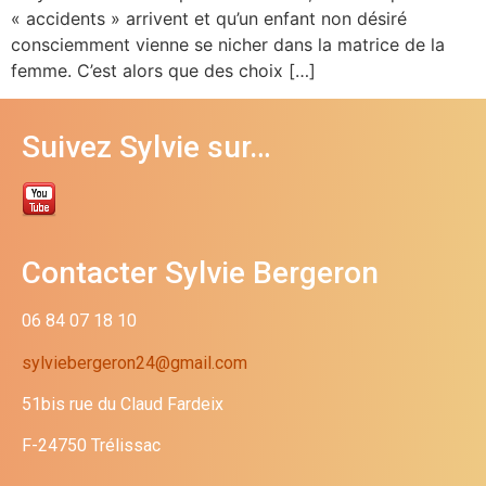
« accidents » arrivent et qu’un enfant non désiré
consciemment vienne se nicher dans la matrice de la
femme. C’est alors que des choix […]
Suivez Sylvie sur…
Contacter Sylvie Bergeron
06 84 07 18 10
sylviebergeron24@gmail.com
51bis rue du Claud Fardeix
F-24750 Trélissac