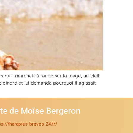
 qu’il marchait à l’aube sur la plage, un vieil
rejoindre et lui demanda pourquoi il agissait
ite de Moïse Bergeron
ps://therapies-breves-24.fr/