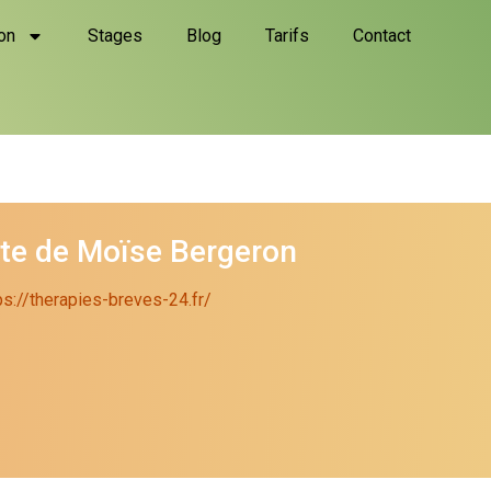
on
Stages
Blog
Tarifs
Contact
ite de Moïse Bergeron
ps://therapies-breves-24.fr/