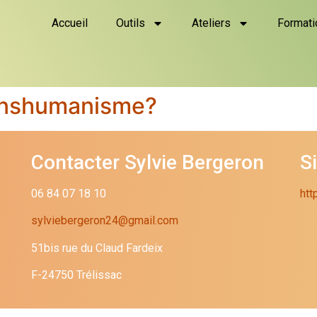
Accueil
Outils
Ateliers
Formati
ranshumanisme?
Contacter Sylvie Bergeron
S
06 84 07 18 10
htt
sylviebergeron24@gmail.com
51bis rue du Claud Fardeix
F-24750 Trélissac