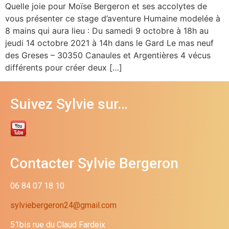
Quelle joie pour Moïse Bergeron et ses accolytes de
vous présenter ce stage d’aventure Humaine modelée à
8 mains qui aura lieu : Du samedi 9 octobre à 18h au
jeudi 14 octobre 2021 à 14h dans le Gard Le mas neuf
des Greses – 30350 Canaules et Argentières 4 vécus
différents pour créer deux […]
Suivez Sylvie sur…
Contacter Sylvie Bergeron
06 84 07 18 10
sylviebergeron24@gmail.com
51bis rue du Claud Fardeix