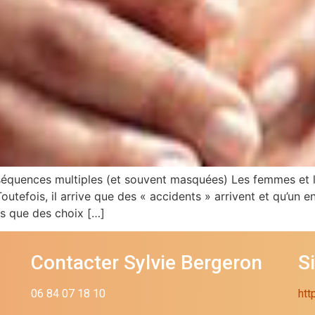
équences multiples (et souvent masquées) Les femmes et les
utefois, il arrive que des « accidents » arrivent et qu’un
rs que des choix […]
Contacter Sylvie Bergeron
S
06 84 07 18 10
htt