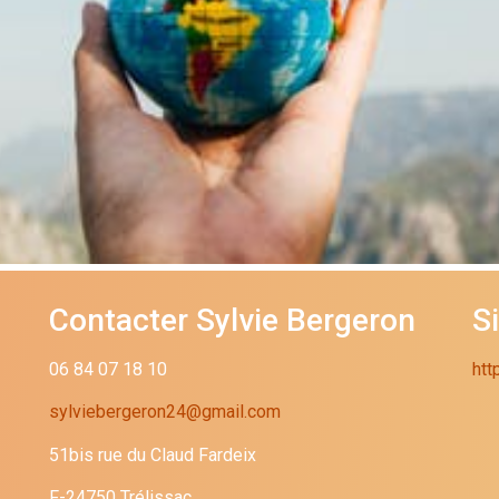
Contacter Sylvie Bergeron
S
06 84 07 18 10
htt
sylviebergeron24@gmail.com
51bis rue du Claud Fardeix
F-24750 Trélissac