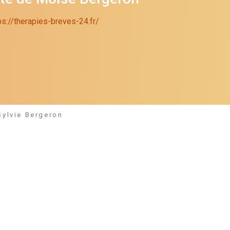
ps://therapies-breves-24.fr/
Sylvie Bergeron