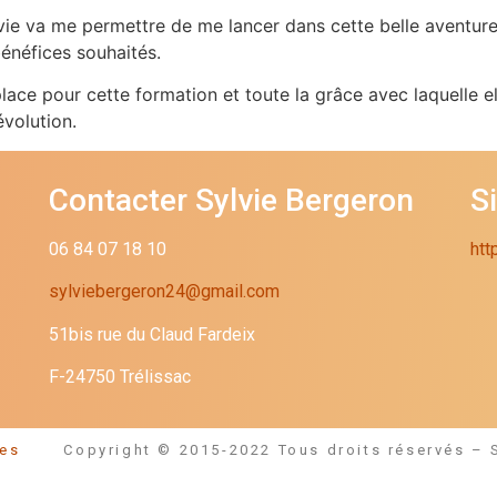
ie va me permettre de me lancer dans cette belle aventure d’
bénéfices souhaités.
 place pour cette formation et toute la grâce avec laquelle e
volution.
Contacter Sylvie Bergeron
S
06 84 07 18 10
htt
sylviebergeron24@gmail.com
51bis rue du Claud Fardeix
F-24750 Trélissac
égales
Copyright © 2015-2022 Tous droits réservés – 