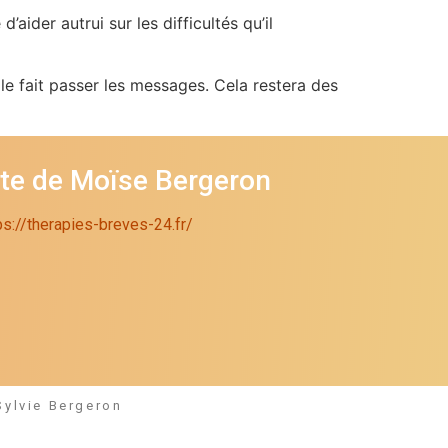
aider autrui sur les difficultés qu’il
lle fait passer les messages. Cela restera des
ite de Moïse Bergeron
ps://therapies-breves-24.fr/
Sylvie Bergeron