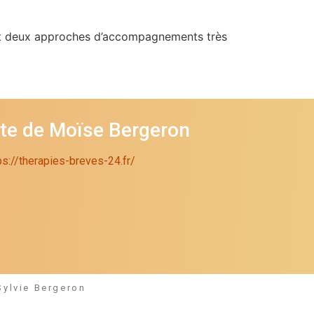
sont deux approches d’accompagnements très
ite de Moïse Bergeron
ps://therapies-breves-24.fr/
Sylvie Bergeron