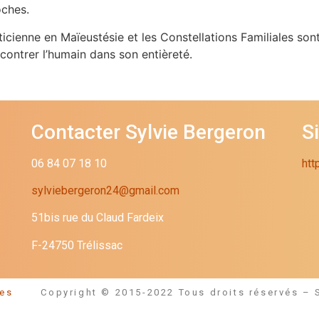
oches.
ticienne en Maïeustésie et les Constellations Familiales 
contrer l’humain dans son entièreté.
Contacter Sylvie Bergeron
S
06 84 07 18 10
htt
sylviebergeron24@gmail.com
51bis rue du Claud Fardeix
F-24750 Trélissac
égales
Copyright © 2015-2022 Tous droits réservés – 