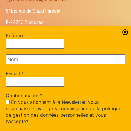
51bis rue du Claud Fardeix
F-24750 Trélissac
Prénom
Site de Moïse Bergeron
https://therapies-breves-24.fr/
E-mail
*
Mentions légales
Copyright © 2015-2022 Tous
droits réservés – Sylvie Bergeron
Confidentialité
*
En vous abonnant à la Newsletter, vous
reconnaissez avoir pris connaissance de la politique
de gestion des données personnelles et vous
l'acceptez.