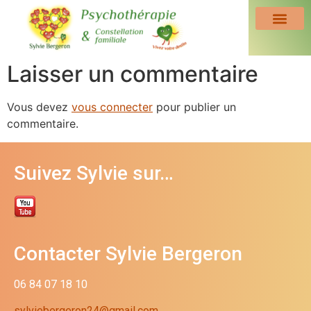
Laisser un commentaire
Vous devez
vous connecter
pour publier un
commentaire.
Suivez Sylvie sur…
Contacter Sylvie Bergeron
06 84 07 18 10
sylviebergeron24@gmail.com