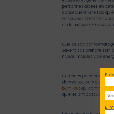
épuisées et généralement 
personnes aidées en dette 
conséquent, une fois qu’e
ont aidées. C’est très d
et de tristesse. Elles se 
Que ce soit par formatage
savent pas prendre soin d’
niveau mais les vide éner
Pré
Certaines personnes sont 
donner toujours plus alors
burn-out
qui continuent à
qu’elles ont basculé dans
E-m
Les questions à se poser p