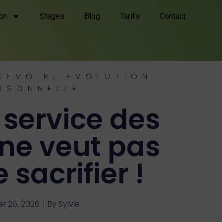
on
Stages
Blog
Tarifs
Contact
CEVOIR
,
EVOLUTION
RSONNELLE
 service des
 ne veut pas
e sacrifier !
er 26, 2026
By
Sylvie