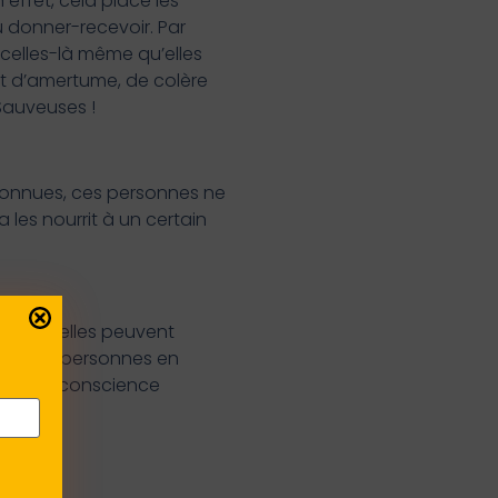
effet, cela place les
u donner-recevoir. Par
 celles-là même qu’elles
t d’amertume, de colère
 Sauveuses !
econnues, ces personnes ne
 les nourrit à un certain
ant qu’elles peuvent
nime les personnes en
ns avoir conscience