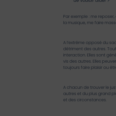
de vouloir aider ?
Par exemple : me reposer,
la musique, me faire masse
A l’extrême opposé du sac
détriment des autres. Tout
interaction. Elles sont g
vis des autres. Elles peuve
toujours faire plaisir ou êt
A chacun de trouver le jus
autres et du plus grand pl
et des circonstances.