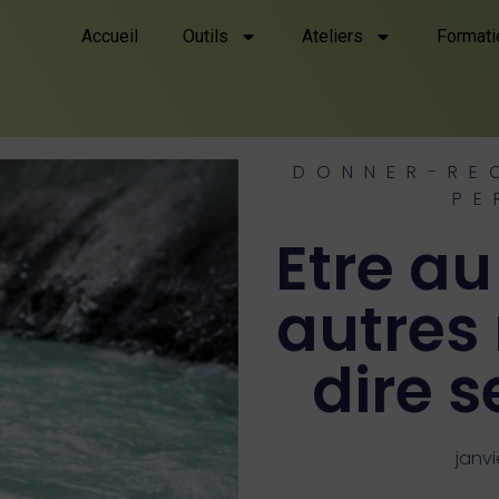
Accueil
Outils
Ateliers
Formati
DONNER-RE
PE
Etre au
autres
dire s
janvi