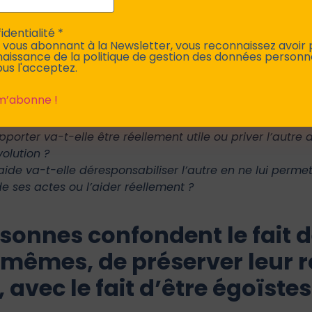
identialité
*
 vous abonnant à la Newsletter, vous reconnaissez avoir 
 explicite d’aide de la part de l’autre ?
aissance de la politique de gestion des données personn
ous l'acceptez.
avec moi-même, quelles sont mes attentes cachées lorsqu
 demande ou au détriment de moi-même, donc dans le sa
de l’aider sans que cela me nuise ?
ose ma volonté sur celle de l’autre en voulant l’aider ?
pporter va-t-elle être réellement utile ou priver l’autr
olution ?
ide va-t-elle déresponsabiliser l’autre en ne lui perme
 ses actes ou l’aider réellement ?
sonnes confondent le fait 
-mêmes, de préserver leur r
 avec le fait d’être égoïstes