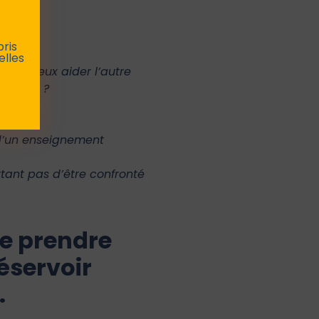
pris
elles
e je veux aider l’autre
crifice ?
e d’un enseignement
ttant pas d’être confronté
de prendre
éservoir
.