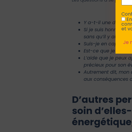
Conf
En
Y a-t-il une demande
conn
et v
Si je suis honnête 
sans qu’il y ait de
Suis-je en capacité 
Est-ce que je superp
L’aide que je peux a
précieux pour son év
Autrement dit, mon a
aux conséquences de
D’autres per
soin d’elles
énergétique,