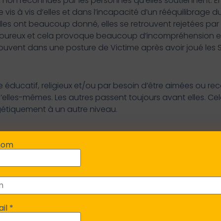
non reconnues par les personnes qu’elles soutiennent. En 
vis à vis d’elles et dans l’incapacité d’un rééquilibrage d
lles ont beaucoup donné, elles se retrouvent rejetées par
ouloureux et cela provoque beaucoup d’incompréhension e
retrouvent dans une posture de Victime après avoir joué les
 éducatif, religieux et/ou par besoin d’être aimées ou r
elles-mêmes. Les autres passent toujours avant elles. Cela
gétiquement à un autre niveau.
nom
d’ailleurs dans le déni de leur capacité énergétique, pens
 que leur réservoir est à sec. C’est la même logique qui a
 donner professionnellement, au delà de leurs limites, sa
 une spirale descendante d’épuisement et de dépression.
ail
*
euvent être :