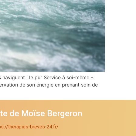
s naviguent : le pur Service à soi-même –
éservation de son énergie en prenant soin de
ite de Moïse Bergeron
ps://therapies-breves-24.fr/