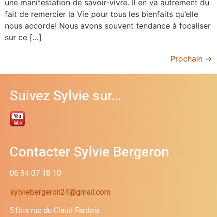
une manifestation de savoir-vivre. Il en va autrement du
fait de remercier la Vie pour tous les bienfaits qu’elle
nous accorde! Nous avons souvent tendance à focaliser
sur ce […]
Prochain
→
Suivez Sylvie sur…
Contacter Sylvie Bergeron
06 84 07 18 10
sylviebergeron24@gmail.com
51bis rue du Claud Fardeix